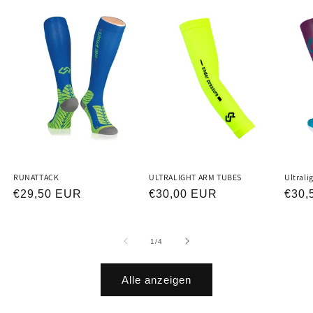
RUNATTACK
ULTRALIGHT ARM TUBES
Ultrali
Normaler
€29,50 EUR
Normaler
€30,00 EUR
Norm
€30,
Preis
Preis
Prei
von
1
/
4
Alle anzeigen